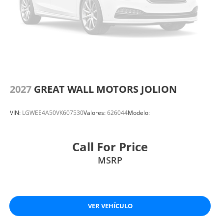
2027
GREAT WALL MOTORS JOLION
VIN:
LGWEE4A50VK607530
Valores:
626044
Modelo:
Call For Price
MSRP
VER VEHÍCULO