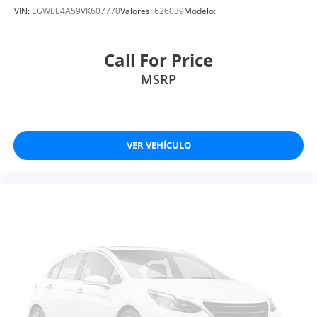
VIN:
LGWEE4A59VK607770
Valores:
626039
Modelo:
Call For Price
MSRP
VER VEHÍCULO