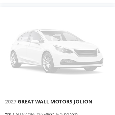
2027
GREAT WALL MOTORS JOLION
VIN:
LGWEE4A55VK607572
Valores:
626035
Modelo: