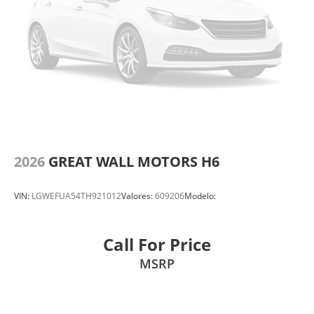
2026
GREAT WALL MOTORS H6
VIN:
LGWEFUA54TH921012
Valores:
609206
Modelo:
Call For Price
MSRP