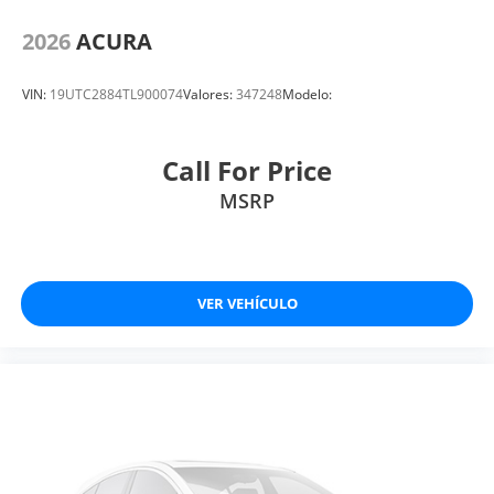
2026
ACURA
VIN:
19UTC2884TL900074
Valores:
347248
Modelo:
Call For Price
MSRP
VER VEHÍCULO