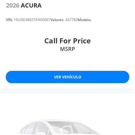
2026
ACURA
VIN:
19UDE4865TA900007
Valores:
347780
Modelo:
Call For Price
MSRP
VER VEHÍCULO