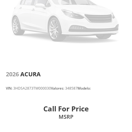
2026
ACURA
VIN:
3HDSA2873TM000030
Valores:
348587
Modelo:
Call For Price
MSRP