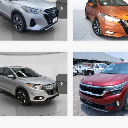
ASESOR
ASESOR
an Autocom Morelia Chapultepec
Nissan Autocom Morelia M
8CP5HE6NL512463
Valores:
422603
VIN:
3N1CN8AE1NL842284
Val
OBTÉN FINANCIAMIENTO
OBTÉN FINANCIA
50,887 km
109,834 km
Ext.
Int.
vado
Disponible
mparar vehículo
Comparar vehículo
:
Llámanos para Obtener el Precio
Precio:
HONDA HR-V
2022
KIA SELTOS
SX
ME
CONTACTAR UN
CONTACTAR
ASESOR
ASESOR
a Universidad
Nissan Autocom San Juan de
HGRU5850NM001678
Valores:
308390
VIN:
MZBER2A4XNN337903
Va
OBTÉN FINANCIAMIENTO
OBTÉN FINANCIA
59,189 km
36,033 km
Ext.
Int.
nible
Reservado