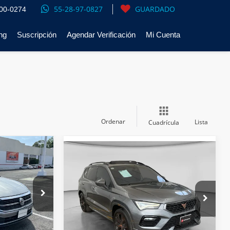
55-28-97-0827
GUARDADO
00-0274
ng
Suscripción
Agendar Verificación
Mi Cuenta
Ordenar
Lista
Cuadrícula
$331,300
Comparar vehículo
Precio:
Llámanos para Obtener el Precio
2022
CUPRA ATECA
TSI
 UN
DSG 4DRIVE
CONTACTAR UN
ASESOR
Toyota Revolución
lores:
616850
VIN:
VSSDD75F6N6527362
Valores:
139822
MIENTO
OBTÉN FINANCIAMIENTO
Ext.
Int.