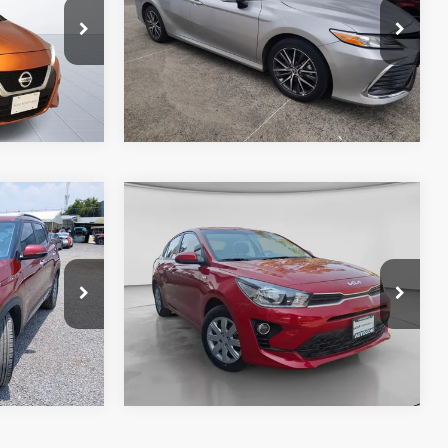
ASESOR
adero
Nissan Autocom Morelia Chapultepec
ores:
475728
VIN:
4T1F31AK3NU596577
Valores:
619075
MIENTO
OBTÉN FINANCIAMIENTO
89,188 km
Ext.
Int.
Ext.
Int.
Disponible
Comparar vehículo
$364,400
Precio:
$231,400
2022
KIA RIO
L TM
 UN
CONTACTAR UN
ASESOR
l Río
KIA Bajío
lores:
623007
VIN:
3KPA24BC4NE465022
Valores:
416657
MIENTO
OBTÉN FINANCIAMIENTO
86,318 km
Ext.
Int.
Ext.
Int.
Disponible