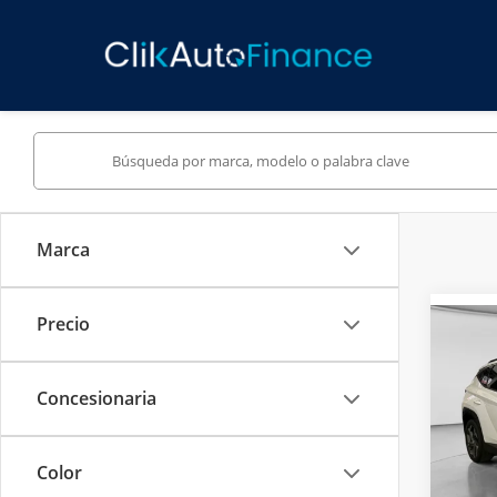
Marca
Precio
Co
Precio
2022
TUC
Concesionaria
Toyo
VIN:
TM
Color