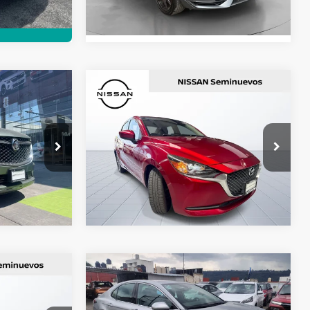
78,000 km
Ext.
Int.
Disponible
Comparar vehículo
$529,900
Precio:
$238,000
2022
MAZDA2
I SPORT
TA
 UN
CONTACTAR UN
ASESOR
Nissan Autocom Morelia Madero
ores:
607356
VIN:
3MDDJBTV0NM451096
Valores:
613091
MIENTO
OBTÉN FINANCIAMIENTO
km
111,491 km
Int.
Ext.
Reservado
Comparar vehículo
$283,800
Precio:
$425,000
2022
TOYOTA CAMRY
XLE HV
 UN
CONTACTAR UN