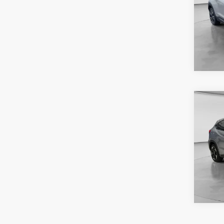
Niss
VIN:
3N
Reser
Co
Precio
2022
PRI
Hond
VIN:
3
Dispo