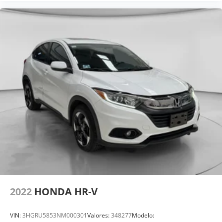
2022
HONDA HR-V
VIN:
3HGRU5853NM000301
Valores:
348277
Modelo: