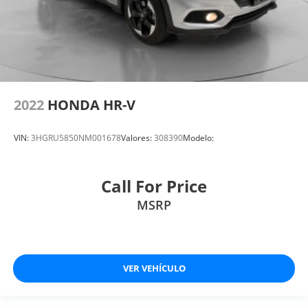
2022
HONDA HR-V
VIN:
3HGRU5850NM001678
Valores:
308390
Modelo:
Call For Price
MSRP
VER VEHÍCULO