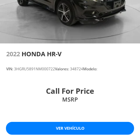
2022
HONDA HR-V
VIN:
3HGRU5891NM000722
Valores:
348724
Modelo:
Call For Price
MSRP
VER VEHÍCULO