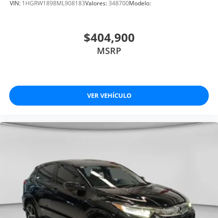
VIN:
1HGRW1898ML908183
Valores:
348700
Modelo:
$404,900
MSRP
VER VEHÍCULO