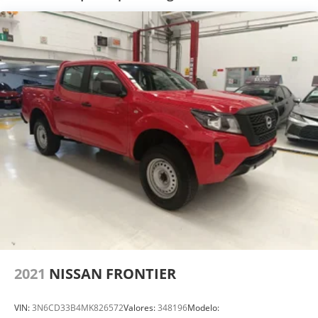
2021
NISSAN FRONTIER
VIN:
3N6CD33B4MK826572
Valores:
348196
Modelo: