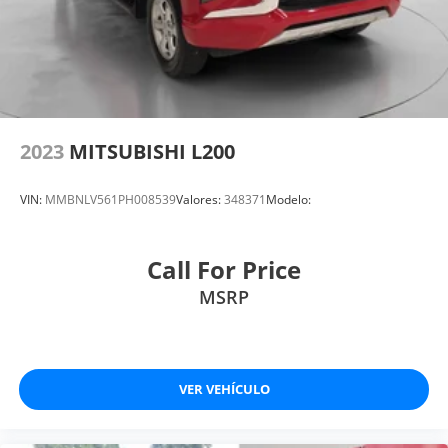
2023
MITSUBISHI L200
VIN:
MMBNLV561PH008539
Valores:
348371
Modelo:
Call For Price
MSRP
VER VEHÍCULO