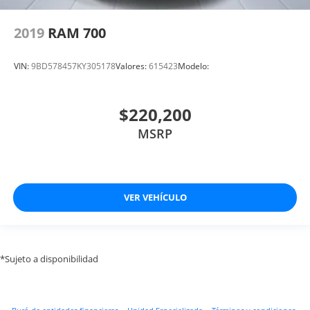
2019
RAM 700
VIN:
9BD578457KY305178
Valores:
615423
Modelo:
$220,200
MSRP
VER VEHÍCULO
*Sujeto a disponibilidad