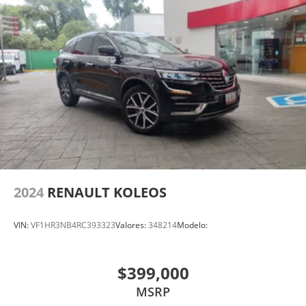
2024
RENAULT KOLEOS
VIN:
VF1HR3NB4RC393323
Valores:
348214
Modelo:
$399,000
MSRP