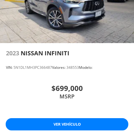
2023
NISSAN INFINITI
VIN:
5N1DL1MH3PC366487
Valores:
348553
Modelo:
$699,000
MSRP
VER VEHÍCULO