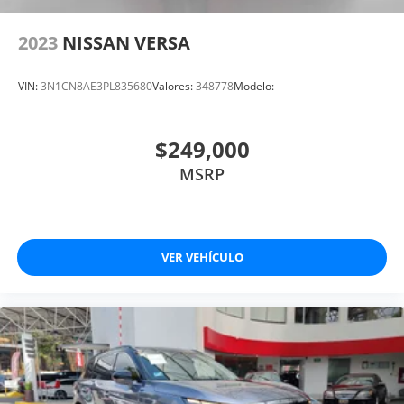
2023
NISSAN VERSA
VIN:
3N1CN8AE3PL835680
Valores:
348778
Modelo:
$249,000
MSRP
VER VEHÍCULO