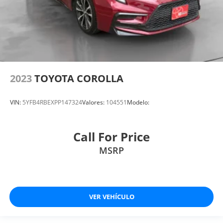
2023
TOYOTA COROLLA
VIN:
5YFB4RBEXPP147324
Valores:
104551
Modelo:
Call For Price
MSRP
VER VEHÍCULO