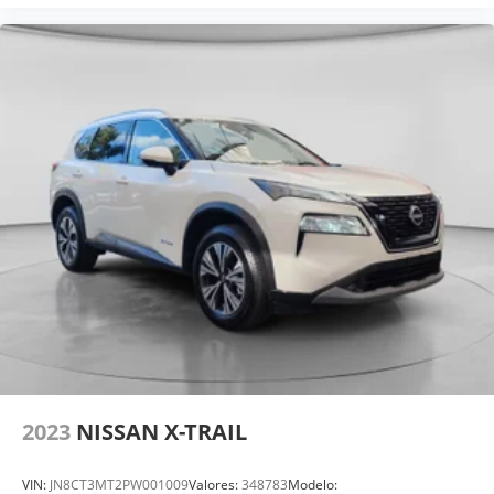
2023
NISSAN X-TRAIL
VIN:
JN8CT3MT2PW001009
Valores:
348783
Modelo: