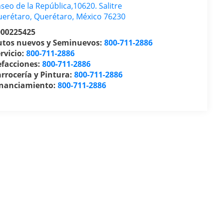
seo de la República,10620. Salitre
uerétaro
,
Querétaro
, México
76230
000225425
utos nuevos y Seminuevos:
800-711-2886
rvicio:
800-711-2886
efacciones:
800-711-2886
rrocería y Pintura:
800-711-2886
inanciamiento:
800-711-2886