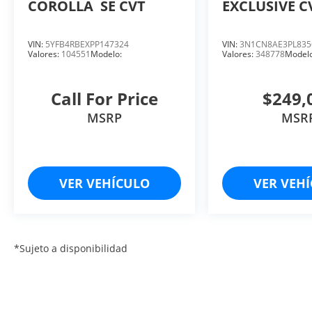
COROLLA
SE CVT
EXCLUSIVE C
VIN:
5YFB4RBEXPP147324
VIN:
3N1CN8AE3PL835
Valores:
104551
Modelo:
Valores:
348778
Modelo
Call For Price
$249,
MSRP
MSR
VER VEHÍCULO
VER VEH
*Sujeto a disponibilidad