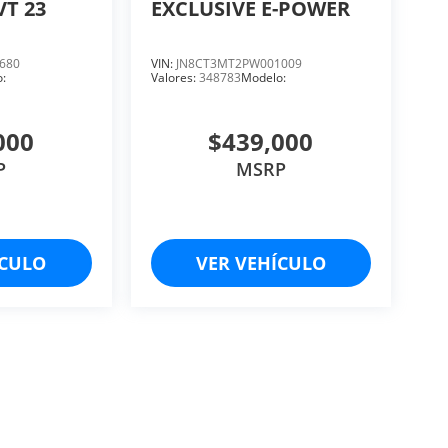
VT 23
EXCLUSIVE E-POWER
680
VIN:
JN8CT3MT2PW001009
:
Valores:
348783
Modelo:
000
$439,000
P
MSRP
ÍCULO
VER VEHÍCULO