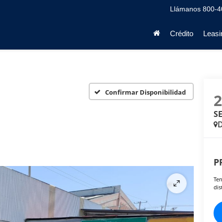
Llámanos
800-4
Crédito
Leasi
Confirmar Disponibilidad
S
D
P
Ten
dis