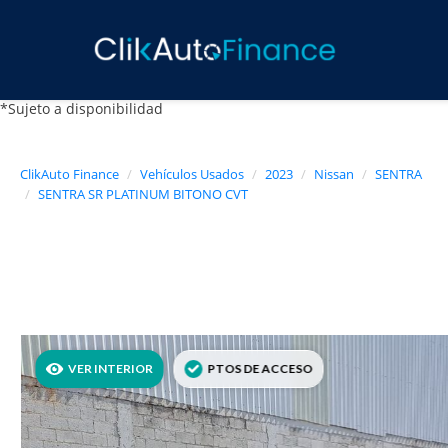
*Sujeto a disponibilidad
ClikAuto Finance
Vehículos Usados
2023
Nissan
SENTRA
SENTRA SR PLATINUM BITONO CVT