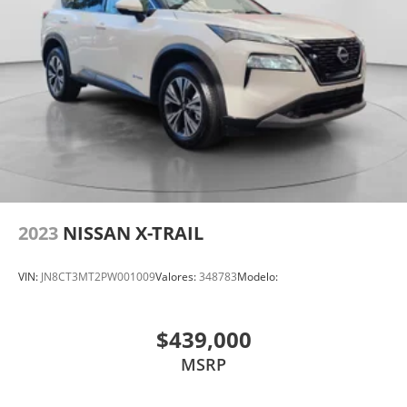
2023
NISSAN X-TRAIL
VIN:
JN8CT3MT2PW001009
Valores:
348783
Modelo:
$439,000
MSRP