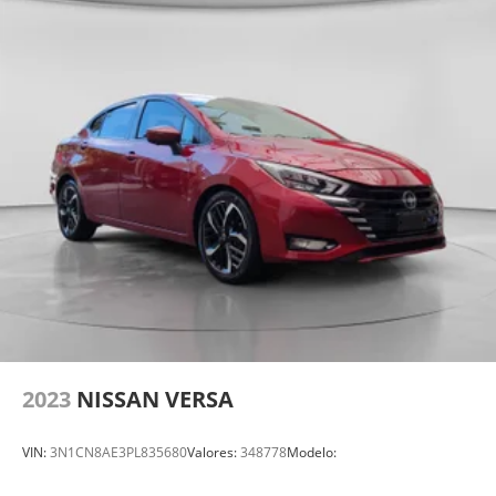
2023
NISSAN VERSA
VIN:
3N1CN8AE3PL835680
Valores:
348778
Modelo: