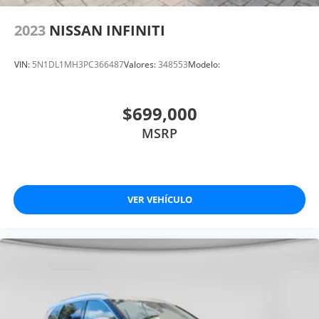
2023
NISSAN INFINITI
VIN:
5N1DL1MH3PC366487
Valores:
348553
Modelo:
$699,000
MSRP
VER VEHÍCULO