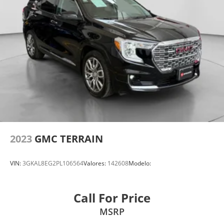
2023
GMC TERRAIN
VIN:
3GKAL8EG2PL106564
Valores:
142608
Modelo:
Call For Price
MSRP