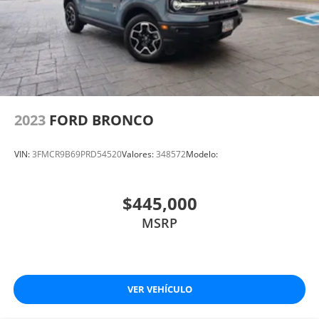
2023
FORD BRONCO
VIN:
3FMCR9B69PRD54520
Valores:
348572
Modelo:
$445,000
MSRP
VER VEHÍCULO