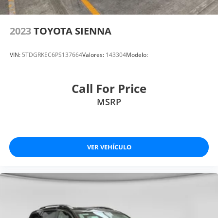
2023
TOYOTA SIENNA
VIN:
5TDGRKEC6PS137664
Valores:
143304
Modelo:
Call For Price
MSRP
VER VEHÍCULO