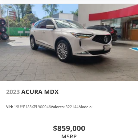
2023
ACURA MDX
VIN:
19UYE188XPL900046
Valores:
322144
Modelo:
$859,000
MSRP