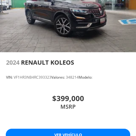
2024
RENAULT KOLEOS
VIN:
VF1HR3NB4RC393323
Valores:
348214
Modelo:
$399,000
MSRP
VER VEHÍCULO