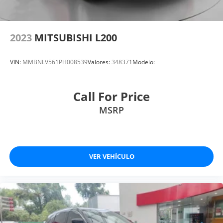
2023
MITSUBISHI L200
VIN:
MMBNLV561PH008539
Valores:
348371
Modelo:
Call For Price
MSRP
VER VEHÍCULO