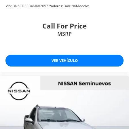
VIN:
3N6CD33B4MK826572
Valores:
348196
Modelo:
Call For Price
MSRP
VER VEHÍCULO