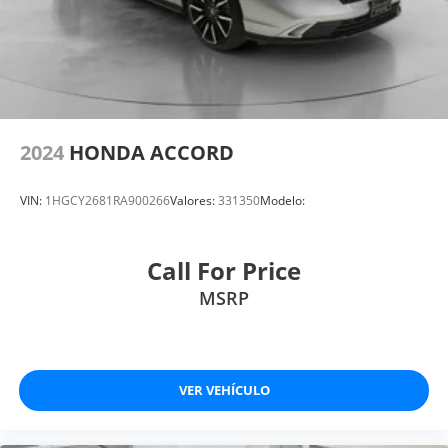
2024
HONDA ACCORD
VIN:
1HGCY2681RA900266
Valores:
331350
Modelo:
Call For Price
MSRP
VER VEHÍCULO