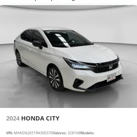
2024
HONDA CITY
VIN:
MAKGN2651R4300376
Valores:
328168
Modelo: