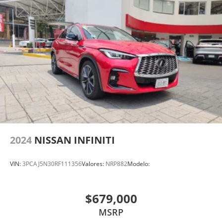
2024
NISSAN INFINITI
VIN:
3PCAJ5N30RF111356
Valores:
NRP882
Modelo:
$679,000
MSRP