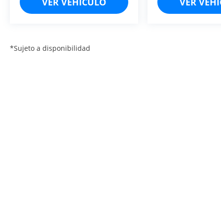
VER VEHÍCULO
VER VEH
*Sujeto a disponibilidad
Buró de entidades financieras
Unidad Especializada
Términos y 
Derechos de autor © 2026
por
DealerOn
|
Mapa del sitio
|
Av
800-400-0274