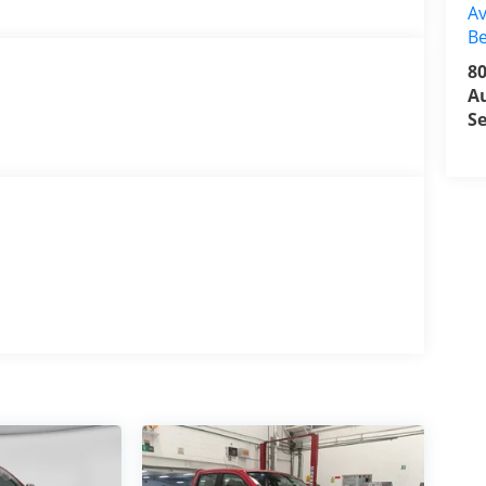
Av
Be
8
A
Se