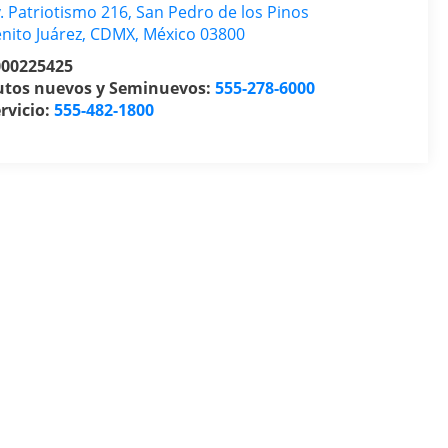
. Patriotismo 216, San Pedro de los Pinos
nito Juárez
,
CDMX
, México
03800
000225425
utos nuevos y Seminuevos:
555-278-6000
rvicio:
555-482-1800