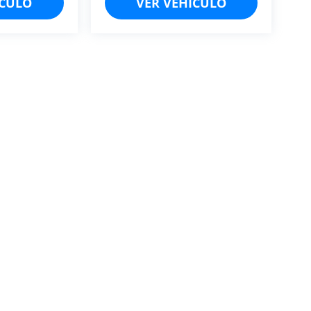
ÍCULO
VER VEHÍCULO
condiciones
Aviso de privacidad
Nuestros productos
Costos y comisiones de
iso de Privacidad
| ClikAuto Finance
|
Calle Sierra Candela, no ext 80,
Ciudad de 