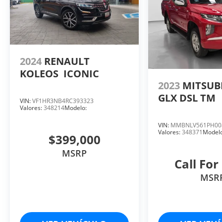
2024
RENAULT
KOLEOS
ICONIC
2023
MITSUBI
GLX DSL TM
VIN:
VF1HR3NB4RC393323
Valores:
348214
Modelo:
VIN:
MMBNLV561PH00
Valores:
348371
Modelo
$399,000
MSRP
Call For
MSR