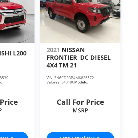
2021
NISSAN
SHI L200
FRONTIER
DC DIESEL
4X4 TM 21
8539
VIN:
3N6CD33B4MK826572
:
Valores:
348196
Modelo:
 Price
Call For Price
P
MSRP