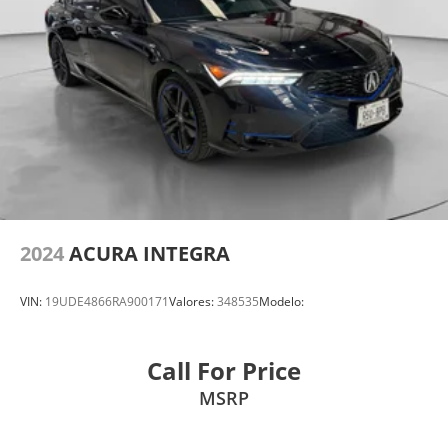
2024
ACURA INTEGRA
VIN:
19UDE4866RA900171
Valores:
348535
Modelo:
Call For Price
MSRP