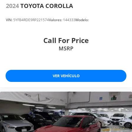
2024
TOYOTA COROLLA
VIN:
5YFB4RDE9RP221574
Valores:
144333
Modelo:
Call For Price
MSRP
VER VEHÍCULO