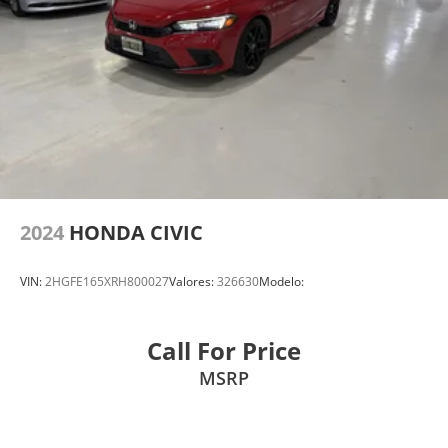
2024
HONDA CIVIC
VIN:
2HGFE165XRH800027
Valores:
326630
Modelo:
Call For Price
MSRP