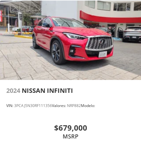
2024
NISSAN INFINITI
VIN:
3PCAJ5N30RF111356
Valores:
NRP882
Modelo:
$679,000
MSRP