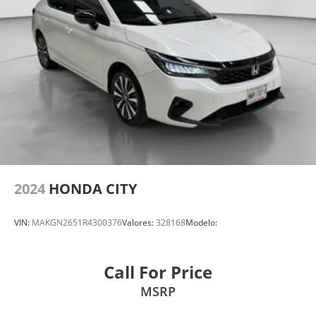
2024
HONDA CITY
VIN:
MAKGN2651R4300376
Valores:
328168
Modelo:
Call For Price
MSRP