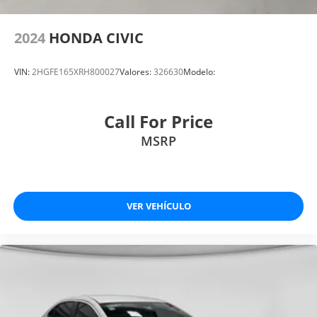
2024
HONDA CIVIC
VIN:
2HGFE165XRH800027
Valores:
326630
Modelo:
Call For Price
MSRP
VER VEHÍCULO