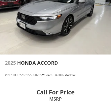
2025
HONDA ACCORD
VIN:
1HGCY2681SA900239
Valores:
342002
Modelo:
Call For Price
MSRP