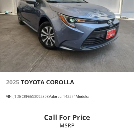
2025
TOYOTA COROLLA
VIN:
JTDBCRFE6S3092398
Valores:
142274
Modelo:
Call For Price
MSRP