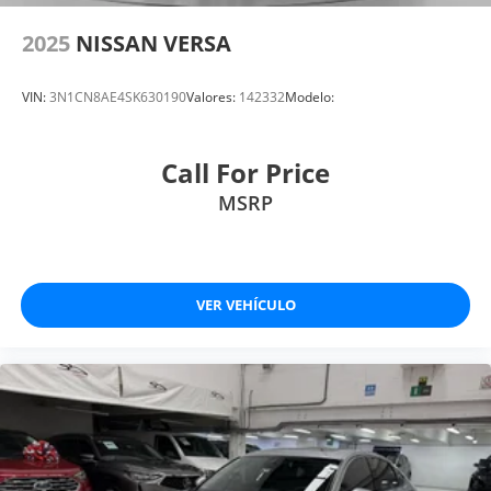
2025
NISSAN VERSA
VIN:
3N1CN8AE4SK630190
Valores:
142332
Modelo:
Call For Price
MSRP
VER VEHÍCULO