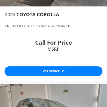
2025
TOYOTA COROLLA
VIN:
JTDBCRFE4S3077351
Valores:
142191
Modelo:
Call For Price
MSRP
VER VEHÍCULO