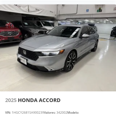
2025
HONDA ACCORD
VIN:
1HGCY2681SA900239
Valores:
342002
Modelo: