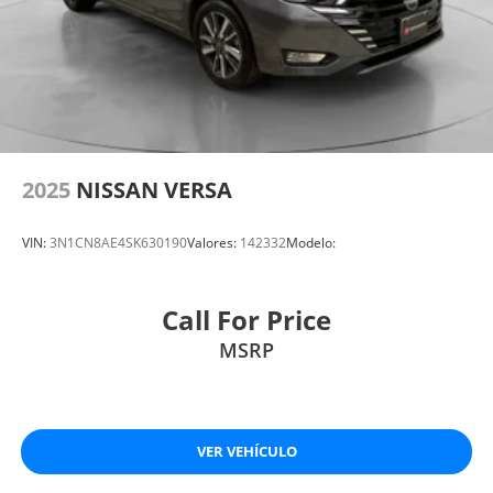
2025
NISSAN VERSA
VIN:
3N1CN8AE4SK630190
Valores:
142332
Modelo:
Call For Price
MSRP
VER VEHÍCULO