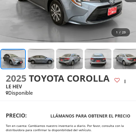
1
/
29
2025
TOYOTA COROLLA
LE HEV
Disponible
PRECIO:
LLÁMANOS PARA OBTENER EL PRECIO
Ten en cuenta: Cambiamos nuestro inventario a diario. Por favor, consulta con la
distribuidora para confirmar la disponibilidad del vehículo.