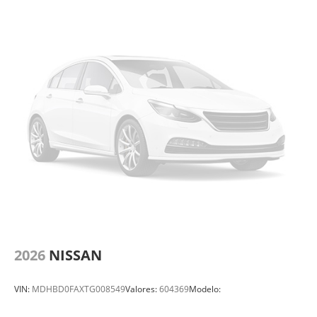
2026
NISSAN
VIN:
MDHBD0FAXTG008549
Valores:
604369
Modelo: