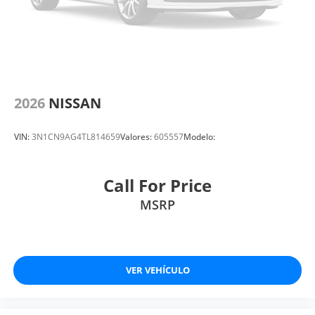
2026
NISSAN
VIN:
3N1CN9AG4TL814659
Valores:
605557
Modelo:
Call For Price
MSRP
VER VEHÍCULO