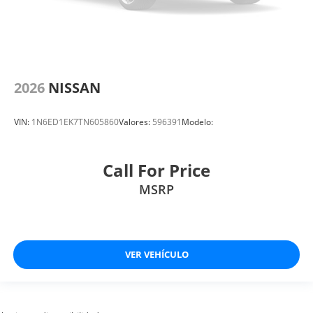
2026
NISSAN
VIN:
1N6ED1EK7TN605860
Valores:
596391
Modelo:
Call For Price
MSRP
VER VEHÍCULO