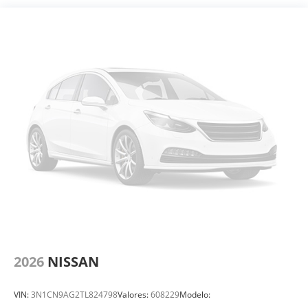
2026
NISSAN
VIN:
3N1CN9AG2TL824798
Valores:
608229
Modelo: