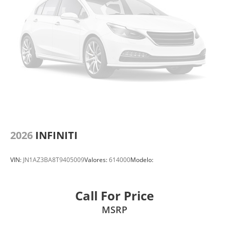
2026
INFINITI
VIN:
JN1AZ3BA8T9405009
Valores:
614000
Modelo:
Call For Price
MSRP