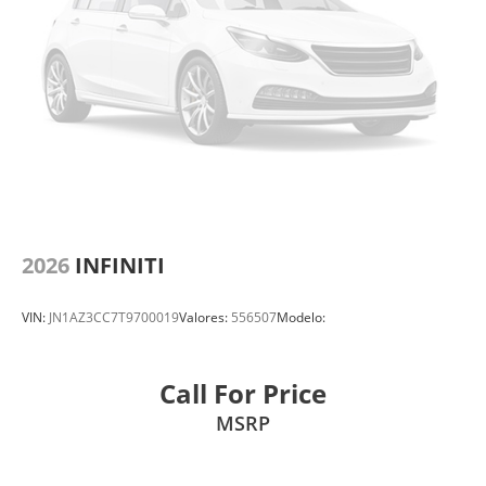
2026
INFINITI
VIN:
JN1AZ3CC7T9700019
Valores:
556507
Modelo:
Call For Price
MSRP