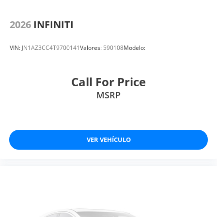
2026
INFINITI
VIN:
JN1AZ3CC4T9700141
Valores:
590108
Modelo:
Call For Price
MSRP
VER VEHÍCULO