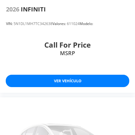
2026
INFINITI
VIN:
5N1DL1MH7TC342638
Valores:
611024
Modelo:
Call For Price
MSRP
VER VEHÍCULO