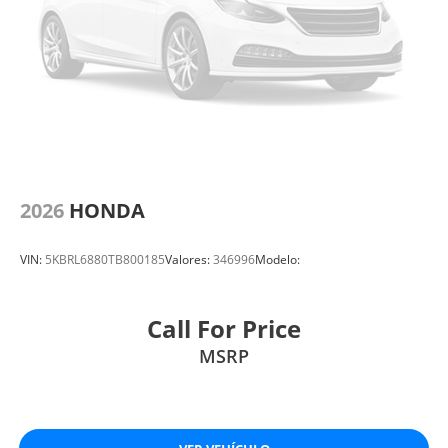
2026
HONDA
VIN:
5KBRL6880TB800185
Valores:
346996
Modelo:
Call For Price
MSRP