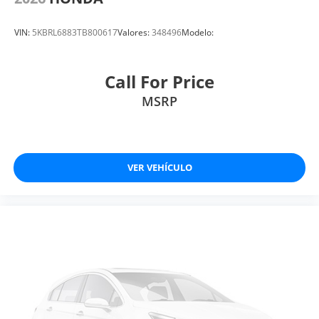
VIN:
5KBRL6883TB800617
Valores:
348496
Modelo:
Call For Price
MSRP
VER VEHÍCULO