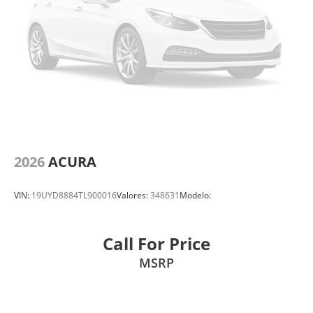
2026
ACURA
VIN:
19UYD8884TL900016
Valores:
348631
Modelo:
Call For Price
MSRP