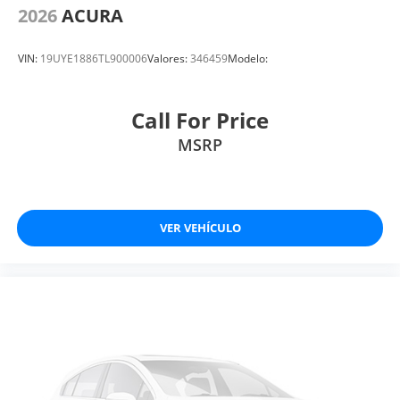
2026
ACURA
VIN:
19UYE1886TL900006
Valores:
346459
Modelo:
Call For Price
MSRP
VER VEHÍCULO