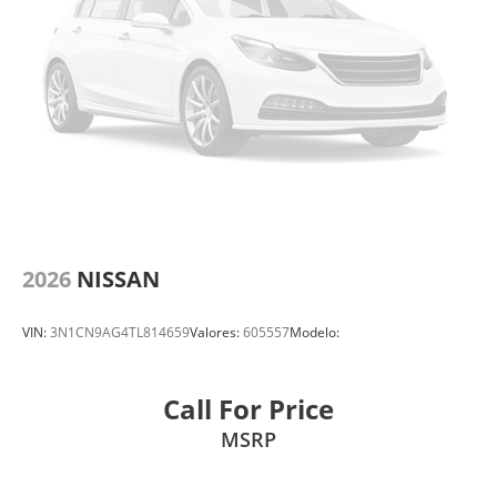
2026
NISSAN
VIN:
3N1CN9AG4TL814659
Valores:
605557
Modelo:
Call For Price
MSRP