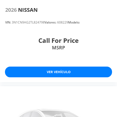
2026
NISSAN
VIN:
3N1CN9AG2TL824798
Valores:
608229
Modelo:
Call For Price
MSRP
VER VEHÍCULO