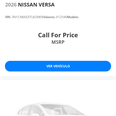
2026
NISSAN VERSA
VIN:
3N1CN8AEXTL829806
Valores:
612546
Modelo:
Call For Price
MSRP
VER VEHÍCULO