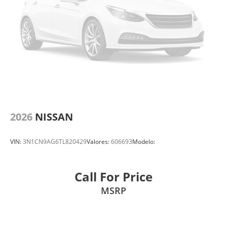
2026
NISSAN
VIN:
3N1CN9AG6TL820429
Valores:
606693
Modelo:
Call For Price
MSRP