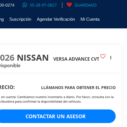
55-28-97-0827
GUARDADO
00-0274
ng
Suscripción
Agendar Verificación
Mi Cuenta
2026
NISSAN
VERSA ADVANCE CVT
isponible
RECIO:
LLÁMANOS PARA OBTENER EL PRECIO
 en cuenta: Cambiamos nuestro inventario a diario. Por favor, consulta con la
tribuidora para confirmar la disponibilidad del vehículo.
CONTACTAR UN ASESOR