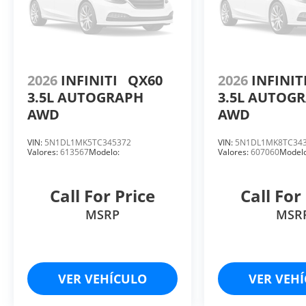
2026
INFINITI
QX60
2026
INFINIT
3.5L AUTOGRAPH
3.5L AUTOG
AWD
AWD
VIN:
5N1DL1MK5TC345372
VIN:
5N1DL1MK8TC34
Valores:
613567
Modelo:
Valores:
607060
Modelo
Call For Price
Call For
MSRP
MSR
VER VEHÍCULO
VER VEH