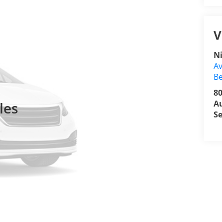
V
N
Av
Be
8
A
les
Se