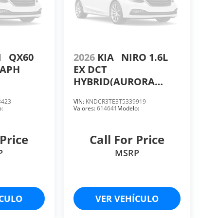
I
QX60
2026
KIA
NIRO 1.6L
RAPH
EX DCT
HYBRID(AURORA
BLACK PEARL)
3423
VIN:
KNDCR3TE3T5339919
:
Valores:
614641
Modelo:
 Price
Call For Price
P
MSRP
ÍCULO
VER VEHÍCULO