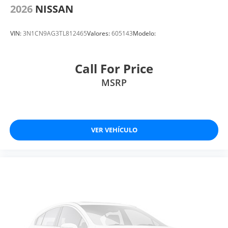
2026
NISSAN
VIN:
3N1CN9AG3TL812465
Valores:
605143
Modelo:
Call For Price
MSRP
VER VEHÍCULO