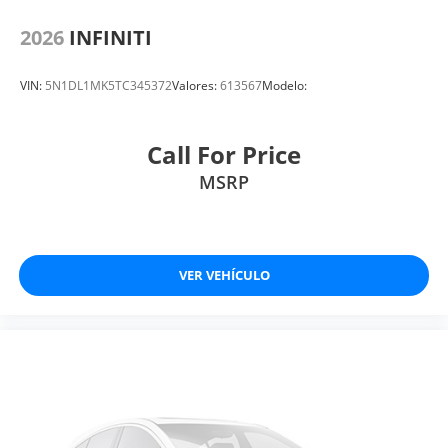
2026
INFINITI
VIN:
5N1DL1MK5TC345372
Valores:
613567
Modelo:
Call For Price
MSRP
VER VEHÍCULO