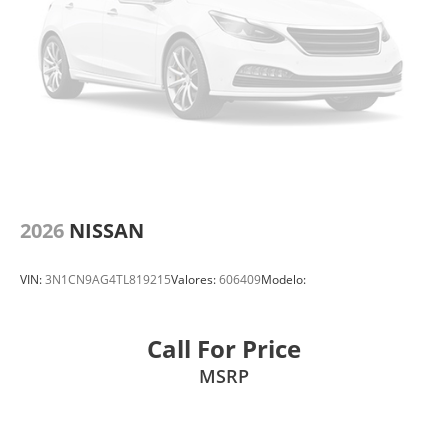
2026
NISSAN
VIN:
3N1CN9AG4TL819215
Valores:
606409
Modelo:
Call For Price
MSRP