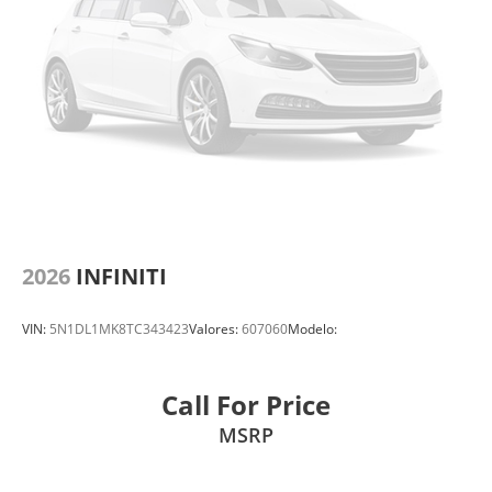
2026
INFINITI
VIN:
5N1DL1MK8TC343423
Valores:
607060
Modelo:
Call For Price
MSRP