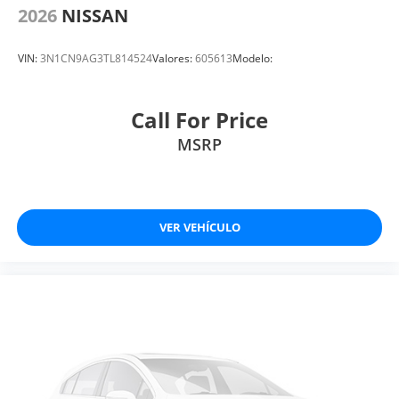
2026
NISSAN
VIN:
3N1CN9AG3TL814524
Valores:
605613
Modelo:
Call For Price
MSRP
VER VEHÍCULO