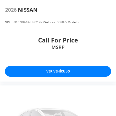
2026
NISSAN
VIN:
3N1CN9AG6TL821922
Valores:
608072
Modelo:
Call For Price
MSRP
VER VEHÍCULO