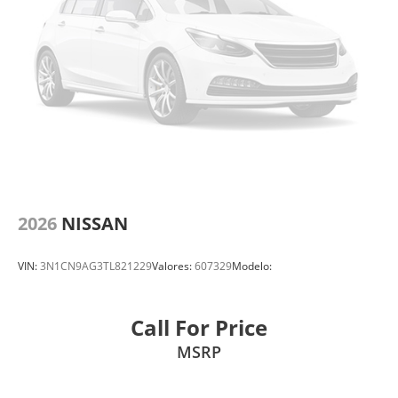
2026
NISSAN
VIN:
3N1CN9AG3TL821229
Valores:
607329
Modelo:
Call For Price
MSRP